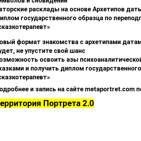
имволов и сновидений
вторские расклады на основе Архетипов дат
иплом государственного образца по перепод
сказкотерапевт»
овый формат знакомства с архетипами датам
удет, не упустите свой шанс
озможность освоить азы психоаналитическо
казками и получить диплом государственного
сказкотерапевт»
одробнее и запись на сайте metaportret.com 
ерритория Портрета 2.0