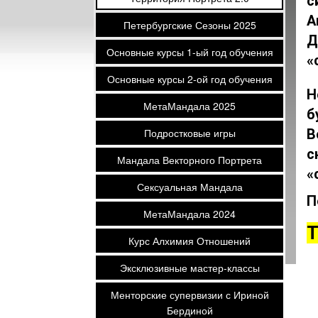
с
А
Петербургские Сезоны 2025
Д
Основные курсы 1-ый год обучения
«
Основные курсы 2-ой год обучения
Н
МетаМандала 2025
б
Подростковые игры
В
с
Мандала Векторного Портрета
«
Сексуальная Мандала
П
МетаМандала 2024
Т
Курс Алхимия Отношений
Эксклюзивные мастер-классы
Менторские супервизии с Ириной
Бердиной