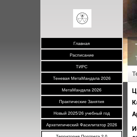
Главная
Расписание
ТИРС
Т
Теневая МетаМандала 2026
МетаМандала 2026
Ц
Практические Занятия
К
Новый 2025/26 учебный год
А
Архетипический Фасилитатор 2026
И
Территория Портрета 2.0