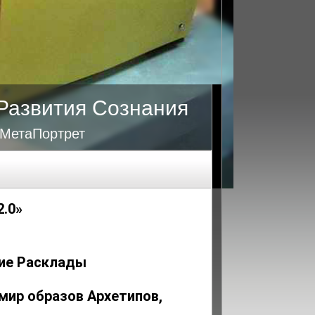
Развития Сознания
 МетаПортрет
2.0»
кие Расклады
мир образов Архетипов,