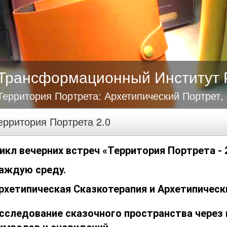
Трансформационный Институт 
Территория Портрета: Архетипический Портрет,
ерритория Портрета 2.0
икл вечерних встреч «Территория Портрета - 
аждую среду.
рхетипическая Сказкотерапия и Архетипичес
сследование сказочного пространства через 